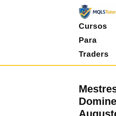
Pular
para
o
Cursos
conteúdo
Para
Traders
Mestres
Domine
August