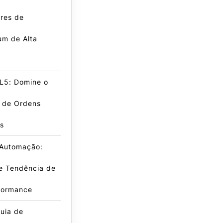
res de
m de Alta
L5: Domine o
e de Ordens
s
 Automação:
e Tendência de
rformance
uia de