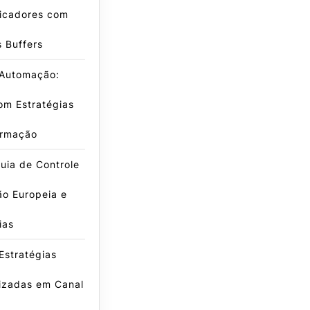
dicadores com
s Buffers
 Automação:
om Estratégias
irmação
uia de Controle
ão Europeia e
ias
Estratégias
izadas em Canal