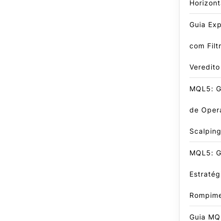
Horizont
Guia Exp
com Filt
Veredito
MQL5: G
de Oper
Scalpin
MQL5: G
Estratég
Rompime
Guia MQ