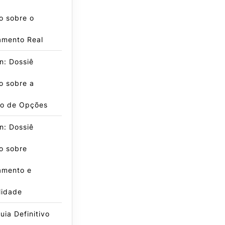
o sobre o
amento Real
n: Dossiê
o sobre a
o de Opções
n: Dossiê
o sobre
amento e
lidade
ia Definitivo