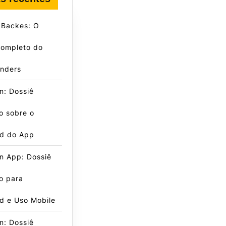
 Backes: O
Completo do
inders
n: Dossiê
o sobre o
d do App
n App: Dossiê
o para
d e Uso Mobile
n: Dossiê