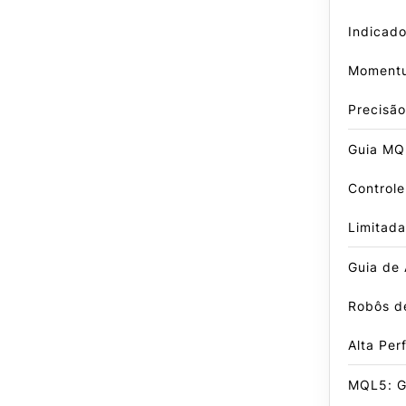
Indicado
Momentu
Precisão
Guia MQ
Control
Limitada
Guia de
Robôs d
Alta Pe
MQL5: G