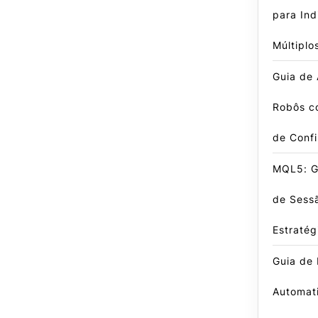
para In
Múltiplo
Guia de
Robôs c
de Conf
MQL5: G
de Sess
Estratég
Guia de 
Automat