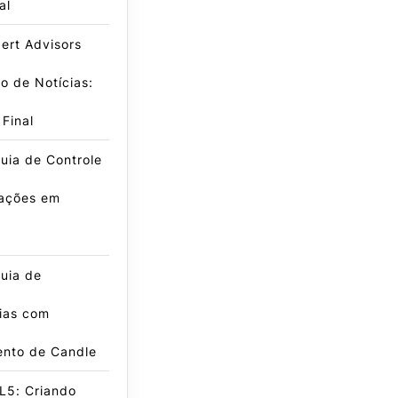
al
ert Advisors
ro de Notícias:
 Final
uia de Controle
ações em
g
uia de
ias com
nto de Candle
L5: Criando