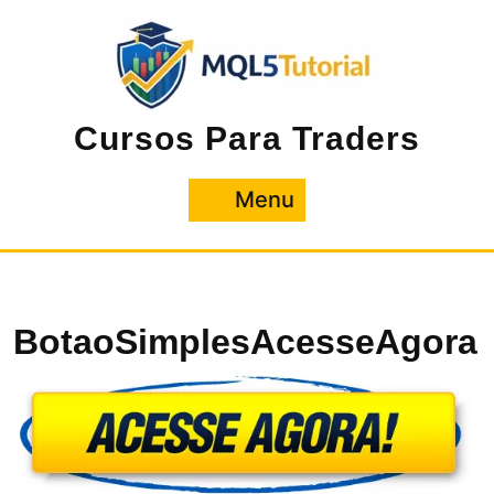
Pular
para
o
conteúdo
Cursos Para Traders
Menu
Menu
BotaoSimplesAcesseAgora