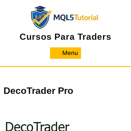
Pular
para
o
conteúdo
Cursos Para Traders
Menu
Menu
DecoTrader Pro