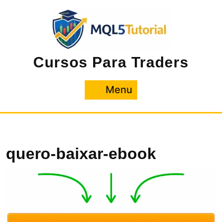
Pular
para
o
conteúdo
Cursos Para Traders
Menu
Menu
quero-baixar-ebook